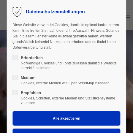
Datenschutzeinstellungen
Menu
Login
Diese Website verwendet Cookies, damit sie optimal funktionieren
Benutzername
kann. Bitte treffen Sie nachfolgend Ihre Auswahl. Hinweis: Solange
Sie in diesem Fenster keine Auswahl getroffen haben, werden
grundsätzlich keinerlei Nutzerdaten erhoben und es findet keine
Datenverarbeitung statt.
Passwort
Erforderlich
Notwendige Cookies und Fonts zulassen damit die Website
korrekt funktioniert
Medium
Cookies, externe Medien wie OpenStreetMap zulassen
Anmelden
Empfohlen
Register
|
Lost your password?
Cookies, Schriften, externe Medien und Statistikensysteme
zulassen
Support
Lorem ipsum dolor sit amet: