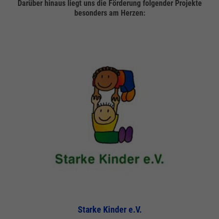
Darüber hinaus liegt uns die Förderung folgender Projekte
info@yourdomain.com
besonders am Herzen:
About us
Lorem ipsum dolor sit amet, consectetuer adipiscing elit.
Aenean commodo ligula eget dolor. Aenean massa. Cum
sociis natoque penatibus et magnis dis parturient montes,
nascetur ridiculus mus. Donec quam felis, ultricies nec.
Starke Kinder e.V.