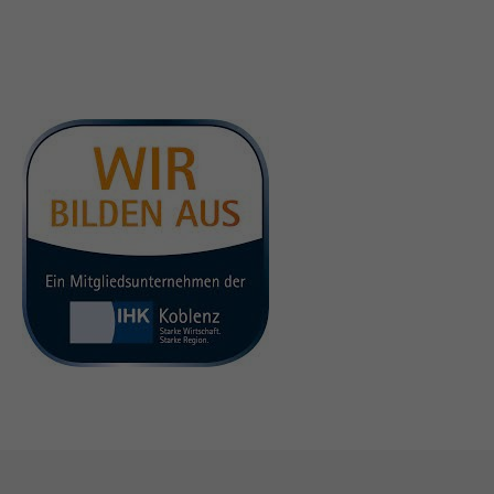
info@yourdomain.com
About us
Lorem ipsum dolor sit amet, consectetuer adipiscing elit.
Aenean commodo ligula eget dolor. Aenean massa. Cum
sociis natoque penatibus et magnis dis parturient montes,
nascetur ridiculus mus. Donec quam felis, ultricies nec.