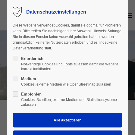
Datenschutzeinstellungen
Menu
Login
Diese Website verwendet Cookies, damit sie optimal funktionieren
Benutzername
kann. Bitte treffen Sie nachfolgend Ihre Auswahl. Hinweis: Solange
Sie in diesem Fenster keine Auswahl getroffen haben, werden
grundsätzlich keinerlei Nutzerdaten erhoben und es findet keine
Datenverarbeitung statt.
Passwort
Erforderlich
Notwendige Cookies und Fonts zulassen damit die Website
korrekt funktioniert
Medium
Cookies, externe Medien wie OpenStreetMap zulassen
Anmelden
Empfohlen
Register
|
Lost your password?
Cookies, Schriften, externe Medien und Statistikensysteme
zulassen
Support
KARRIERE BEI MMG
Lorem ipsum dolor sit amet: