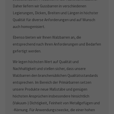
info@yourdomain.com
Daher liefern wir Gussbarren in verschiedenen
Legierungen, Dicken, Breiten und Längen in höchster
About us
Qualität für diverse Anforderungen und auf Wunsch
auch homogenisiert.
Lorem ipsum dolor sit amet, consectetuer adipiscing elit.
Ebenso bieten wir Ihnen Walzbarren an, die
Aenean commodo ligula eget dolor. Aenean massa. Cum
sociis natoque penatibus et magnis dis parturient montes,
entsprechend nach Ihren Anforderungen und Bedarfen
nascetur ridiculus mus. Donec quam felis, ultricies nec.
gefertigt werden.
Wir legen höchsten Wert auf Qualität und
Nachhaltigkeit und stellen sicher, dass unsere
Walzbarren den branchenüblichen Qualitätsstandards
entsprechen. Im Bereich der Primärbarren setzen
unsere Produkte neue Maßstäbe und genügen
höchsten Ansprüchen insbesondere hinsichtlich
(Vakuum-) Dichtigkeit, Feinheit von Metallgefügen und
-Körnung. Für Anwendungszwecke, die einer hohen